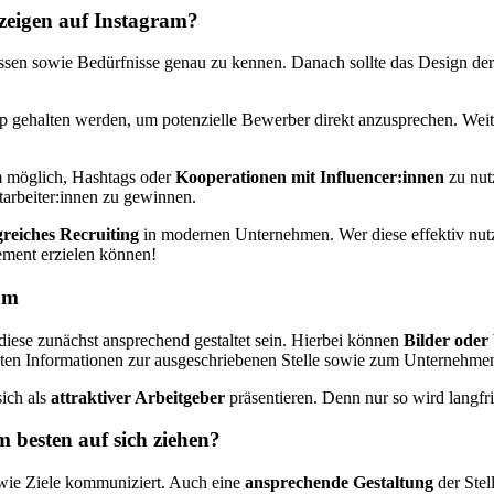
nzeigen auf Instagram?
teressen sowie Bedürfnisse genau zu kennen. Danach sollte das Design de
app gehalten werden, um potenzielle Bewerber direkt anzusprechen. We
m möglich, Hashtags oder
Kooperationen mit Influencer:innen
zu nut
itarbeiter:innen zu gewinnen.
greiches Recruiting
in modernen Unternehmen. Wer diese effektiv nutzt 
ement erzielen können!
ram
e diese zunächst ansprechend gestaltet sein. Hierbei können
Bilder oder
en Informationen zur ausgeschriebenen Stelle sowie zum Unternehmen s
sich als
attraktiver Arbeitgeber
präsentieren. Denn nur so wird langfr
besten auf sich ziehen?
owie Ziele kommuniziert. Auch eine
ansprechende Gestaltung
der Stel