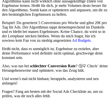
Algorithmus kann nicht wirklich ohne aussagekräftige Daten von
Ergebnisse lernen. Heißt für dich, je mehr Volumen desto besser für
den Algorithmus. Somit kann er optimieren und anpassen, um dir zu
den bestmöglichen Ergebnissen zu helfen.
Beispiel: Du generierst 5 Conversions pro Woche und gibst 20€ pro
Tag für Ads. Der Algorithmus tappt dementsprechend im Dunkeln
und es bleibt bei mauen Ergebnissen. Keine Chance, du wirst so in
der Lernphase stecken bleiben. Wenn du mich fragst, bin ich
sowieso kein Fan von zu niedrig angesetzten
Ad Budgets
.
Heißt nicht, dass es unmöglich ist, Ergebnisse zu erzielen, aber
deine Performance wird definitiv nicht optimal, geschweige denn
konstant sein.
Also, was tun bei
schlechter Conversion Rate
? 🤔💡 Check‘ deine
Herangehensweise und optimiere, was das Zeug hält.
Und wenn’s mal nicht hinhaut, berappeln, analysieren und neu
anfangen!
Fragen? Fang am besten mit der Social Ads Checkliste an, um zu
prüfen, was dir noch alles fehlt.